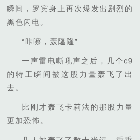
瞬间，罗宾身上再次爆发出剧烈的
黑色闪电。
“咔嚓，轰隆隆”
一声雷电嘶吼声之后，几个c9
的特工瞬间被这股力量轰飞了出
去。
比刚才轰飞卡莉法的那股力量
更加恐怖。