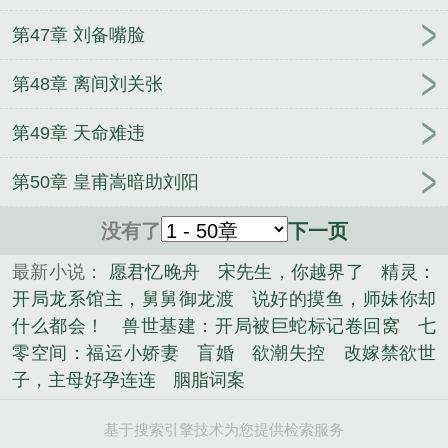
第47章 刘备嘴脸
第48章 离间刘关张
第49章 天命难违
第50章 皇甫嵩暗助刘阳
没有了
下一页
最新小说：
愿君忆晚舟
宋先生，你越界了
精灵：
开局龙系馆主，舅舅御龙渡
说好的摸鱼，师妹你却
什么都会！
兽世基建：开局被巨蛇标记卷回窝
七
零空间：福运小娇妻
盲婚
欲潮失控
改嫁禁欲世
子，主母好孕连连
胭脂词案
基于搜索引擎技术为您提供检索服务