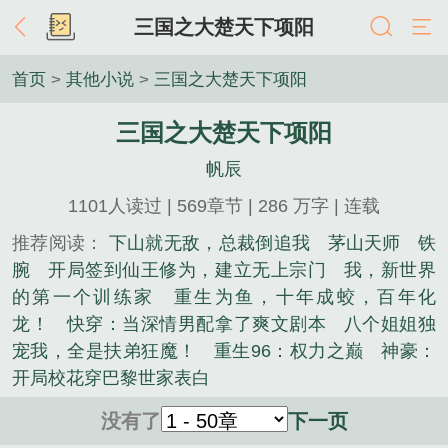
三国之大楚天下项阳
首页
>
其他小说
>
三国之大楚天下项阳
三国之大楚天下项阳
帆辰
1101人读过 | 569章节 | 286 万字 | 连载
推荐阅读：
下山就无敌，总裁倒追我
茅山天师
铁
腕
开局签到仙王修为，建立无上宗门
我，新世界
的第一个训练家
重生为鱼，十年成蛟，百年化
龙！
快穿：当深情男配拿了爽文剧本
八个姐姐独
宠我，全是扶弟狂魔！
重生96：权力之巅
神豪：
开局校花穿巴黎世家表白
没有了
下一页